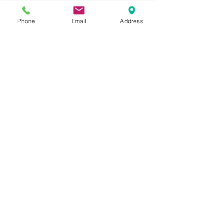
-
Vera Molnar Alexander Schall
Phone
Email
Address
Publikation
ISPSO Works - Thoughts on
Recognition as a Lived Experience
DDr. Alexander Schall
Herrengasse 6-8/1/19, 1010 Wien
Kontakt
Tel:
+43 664 28 21 031
office@alexanderschall.com
Impressum