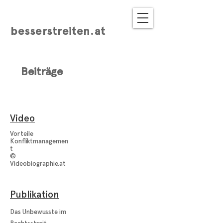
besserstreiten.at
Beiträge
Video
Vorteile
Konfliktmanagemen
t
©
Videobiographie.at
Publikation
Das Unbewusste im